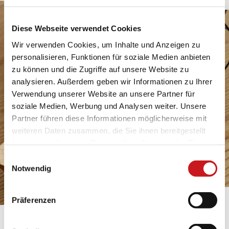
Diese Webseite verwendet Cookies
Wir verwenden Cookies, um Inhalte und Anzeigen zu
personalisieren, Funktionen für soziale Medien anbieten
zu können und die Zugriffe auf unsere Website zu
analysieren. Außerdem geben wir Informationen zu Ihrer
Verwendung unserer Website an unsere Partner für
soziale Medien, Werbung und Analysen weiter. Unsere
Partner führen diese Informationen möglicherweise mit
weiteren Daten zusammen, die Sie ihnen bereitgestellt
haben oder die sie im Rahmen Ihrer Nutzung der Dienste
gesammelt haben. Erfahren Sie in unseren
Einwilligungsauswahl
Datenschutzhinweisen
mehr darüber, wer wir sind, wie
Notwendig
Sie uns kontaktieren können und wie wir
personenbezogene Daten verarbeiten. Hier geht’s zum
Präferenzen
Impressum
.
BASTELTIPP: