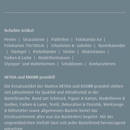
Beliebte Artikel
Perlen
|
Strasssteine
|
Pailletten
|
Fotokarton A4
|
Fotokarton 70x100cm
|
Schultüten & -zubehör
|
Bastelkalender
|
Stempel
|
Klebebänder
|
Sticker
|
Motivstanzer
|
Farben & Lacke
|
Modelliermassen
|
Styropor- und Watteformen
|
Schablonen
|
Konturscheren
HEYDA und KNORR prandell
Die Kreativartikel der Marken HEYDA und KNORR prandell stehen
seit Jahrzehnten für Qualität und Attraktivität in der
Bastelbranche. Rund um Schmuck, Papier & Karton, Modellieren &
Gießen, Farben & Lacke, Textil, Dekoration & Floristik, Werkzeuge
& Hilfsmittel sowie allgemeines Basteln bietet das
Kreativsortiment alles was das Bastlerherz begehrt. Mit der
ungewöhnlichen Vielfalt lässt sich jeder Basteltrend hervorragend
umsetzen.