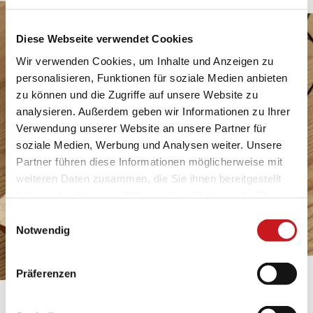
Diese Webseite verwendet Cookies
Wir verwenden Cookies, um Inhalte und Anzeigen zu
personalisieren, Funktionen für soziale Medien anbieten
zu können und die Zugriffe auf unsere Website zu
analysieren. Außerdem geben wir Informationen zu Ihrer
Verwendung unserer Website an unsere Partner für
soziale Medien, Werbung und Analysen weiter. Unsere
Partner führen diese Informationen möglicherweise mit
weiteren Daten zusammen, die Sie ihnen bereitgestellt
haben oder die sie im Rahmen Ihrer Nutzung der Dienste
gesammelt haben. Erfahren Sie in unseren
Einwilligungsauswahl
Datenschutzhinweisen
mehr darüber, wer wir sind, wie
Notwendig
Sie uns kontaktieren können und wie wir
personenbezogene Daten verarbeiten. Hier geht’s zum
Präferenzen
Impressum
.
BASTELTIPP: