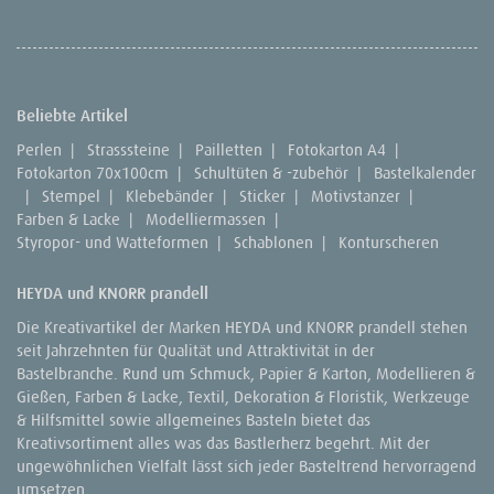
Beliebte Artikel
Perlen
|
Strasssteine
|
Pailletten
|
Fotokarton A4
|
Fotokarton 70x100cm
|
Schultüten & -zubehör
|
Bastelkalender
|
Stempel
|
Klebebänder
|
Sticker
|
Motivstanzer
|
Farben & Lacke
|
Modelliermassen
|
Styropor- und Watteformen
|
Schablonen
|
Konturscheren
HEYDA und KNORR prandell
Die Kreativartikel der Marken HEYDA und KNORR prandell stehen
seit Jahrzehnten für Qualität und Attraktivität in der
Bastelbranche. Rund um Schmuck, Papier & Karton, Modellieren &
Gießen, Farben & Lacke, Textil, Dekoration & Floristik, Werkzeuge
& Hilfsmittel sowie allgemeines Basteln bietet das
Kreativsortiment alles was das Bastlerherz begehrt. Mit der
ungewöhnlichen Vielfalt lässt sich jeder Basteltrend hervorragend
umsetzen.