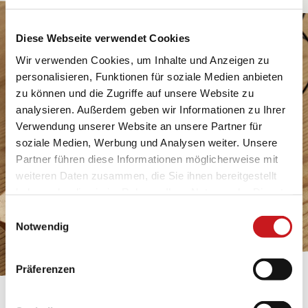
Diese Webseite verwendet Cookies
Wir verwenden Cookies, um Inhalte und Anzeigen zu
personalisieren, Funktionen für soziale Medien anbieten
zu können und die Zugriffe auf unsere Website zu
analysieren. Außerdem geben wir Informationen zu Ihrer
Verwendung unserer Website an unsere Partner für
soziale Medien, Werbung und Analysen weiter. Unsere
Partner führen diese Informationen möglicherweise mit
weiteren Daten zusammen, die Sie ihnen bereitgestellt
haben oder die sie im Rahmen Ihrer Nutzung der Dienste
gesammelt haben. Erfahren Sie in unseren
Einwilligungsauswahl
Datenschutzhinweisen
mehr darüber, wer wir sind, wie
Notwendig
Sie uns kontaktieren können und wie wir
personenbezogene Daten verarbeiten. Hier geht’s zum
Präferenzen
Impressum
.
BASTELTIPP: