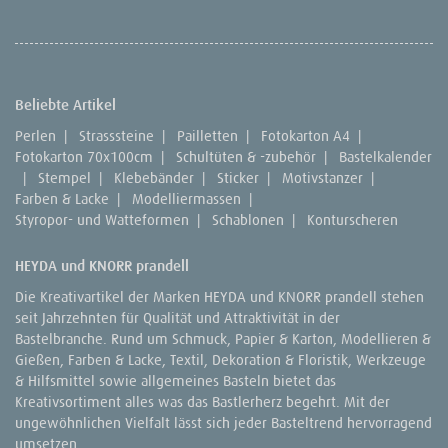
Beliebte Artikel
Perlen
|
Strasssteine
|
Pailletten
|
Fotokarton A4
|
Fotokarton 70x100cm
|
Schultüten & -zubehör
|
Bastelkalender
|
Stempel
|
Klebebänder
|
Sticker
|
Motivstanzer
|
Farben & Lacke
|
Modelliermassen
|
Styropor- und Watteformen
|
Schablonen
|
Konturscheren
HEYDA und KNORR prandell
Die Kreativartikel der Marken HEYDA und KNORR prandell stehen
seit Jahrzehnten für Qualität und Attraktivität in der
Bastelbranche. Rund um Schmuck, Papier & Karton, Modellieren &
Gießen, Farben & Lacke, Textil, Dekoration & Floristik, Werkzeuge
& Hilfsmittel sowie allgemeines Basteln bietet das
Kreativsortiment alles was das Bastlerherz begehrt. Mit der
ungewöhnlichen Vielfalt lässt sich jeder Basteltrend hervorragend
umsetzen.