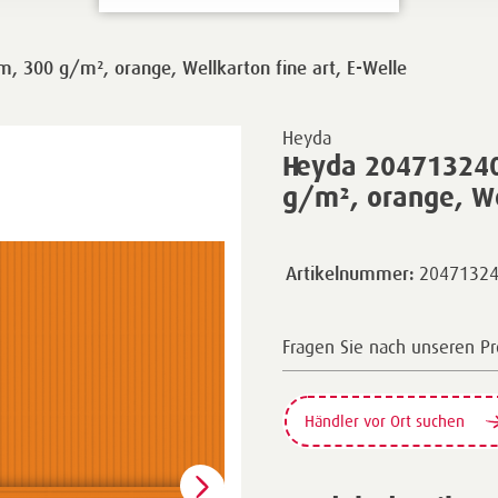
, 300 g/m², orange, Wellkarton fine art, E-Welle
Heyda
Heyda 204713240
g/m², orange, We
2047132
Artikelnummer:
Fragen Sie nach unseren P
Händler vor Ort suchen