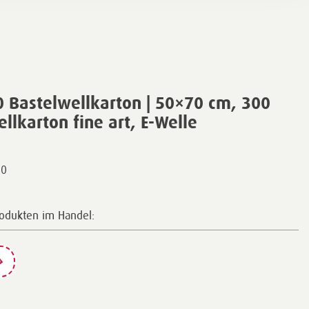
 Bastelwellkarton | 50×70 cm, 300
llkarton fine art, E-Welle
40
rodukten im Handel: