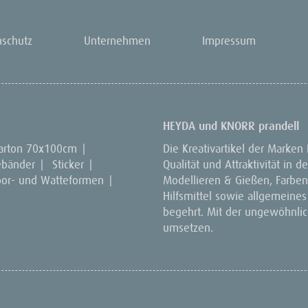
nschutz
Unternehmen
Impressum
HEYDA und KNORR prandell
arton 70x100cm
|
Die Kreativartikel der Marken
ebänder
|
Sticker
|
Qualität und Attraktivität in
por- und Watteformen
|
Modellieren & Gießen, Farben 
Hilfsmittel sowie allgemeines
begehrt. Mit der ungewöhnlich
umsetzen.