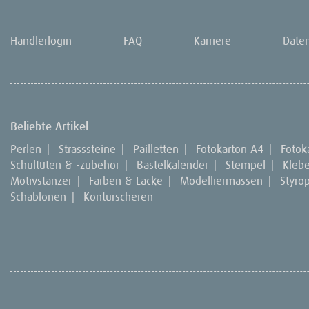
Händlerlogin
FAQ
Karriere
Date
Beliebte Artikel
Perlen
|
Strasssteine
|
Pailletten
|
Fotokarton A4
|
Fotok
Schultüten & -zubehör
|
Bastelkalender
|
Stempel
|
Kleb
Motivstanzer
|
Farben & Lacke
|
Modelliermassen
|
Styro
Schablonen
|
Konturscheren