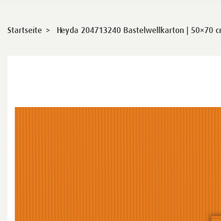
>
Startseite
Heyda 204713240 Bastelwellkarton | 50×70 cm