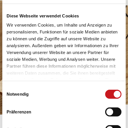
Diese Webseite verwendet Cookies
Wir verwenden Cookies, um Inhalte und Anzeigen zu
personalisieren, Funktionen für soziale Medien anbieten
zu können und die Zugriffe auf unsere Website zu
analysieren. Außerdem geben wir Informationen zu Ihrer
Verwendung unserer Website an unsere Partner für
soziale Medien, Werbung und Analysen weiter. Unsere
Partner führen diese Informationen möglicherweise mit
weiteren Daten zusammen, die Sie ihnen bereitgestellt
haben oder die sie im Rahmen Ihrer Nutzung der Dienste
gesammelt haben. Erfahren Sie in unseren
Einwilligungsauswahl
Datenschutzhinweisen
mehr darüber, wer wir sind, wie
Notwendig
Sie uns kontaktieren können und wie wir
personenbezogene Daten verarbeiten. Hier geht’s zum
Präferenzen
Impressum
.
BASTELTIPP: