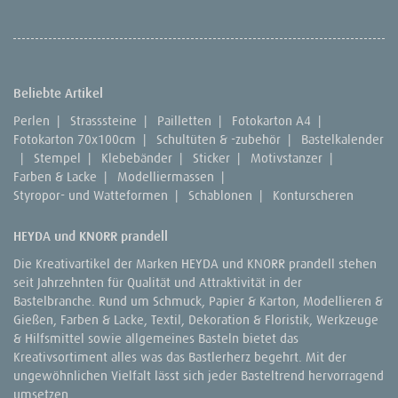
Beliebte Artikel
Perlen
|
Strasssteine
|
Pailletten
|
Fotokarton A4
|
Fotokarton 70x100cm
|
Schultüten & -zubehör
|
Bastelkalender
|
Stempel
|
Klebebänder
|
Sticker
|
Motivstanzer
|
Farben & Lacke
|
Modelliermassen
|
Styropor- und Watteformen
|
Schablonen
|
Konturscheren
HEYDA und KNORR prandell
Die Kreativartikel der Marken HEYDA und KNORR prandell stehen
seit Jahrzehnten für Qualität und Attraktivität in der
Bastelbranche. Rund um Schmuck, Papier & Karton, Modellieren &
Gießen, Farben & Lacke, Textil, Dekoration & Floristik, Werkzeuge
& Hilfsmittel sowie allgemeines Basteln bietet das
Kreativsortiment alles was das Bastlerherz begehrt. Mit der
ungewöhnlichen Vielfalt lässt sich jeder Basteltrend hervorragend
umsetzen.