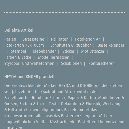
Beliebte Artikel
Perlen
|
Strasssteine
|
Pailletten
|
Fotokarton A4
|
Fotokarton 70x100cm
|
Schultüten & -zubehör
|
Bastelkalender
|
Stempel
|
Klebebänder
|
Sticker
|
Motivstanzer
|
Farben & Lacke
|
Modelliermassen
|
Styropor- und Watteformen
|
Schablonen
|
Konturscheren
HEYDA und KNORR prandell
Die Kreativartikel der Marken HEYDA und KNORR prandell stehen
seit Jahrzehnten für Qualität und Attraktivität in der
Bastelbranche. Rund um Schmuck, Papier & Karton, Modellieren &
Gießen, Farben & Lacke, Textil, Dekoration & Floristik, Werkzeuge
& Hilfsmittel sowie allgemeines Basteln bietet das
Kreativsortiment alles was das Bastlerherz begehrt. Mit der
ungewöhnlichen Vielfalt lässt sich jeder Basteltrend hervorragend
umsetzen.