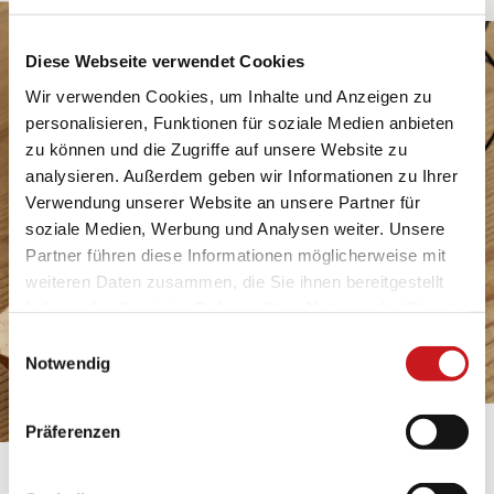
Diese Webseite verwendet Cookies
Wir verwenden Cookies, um Inhalte und Anzeigen zu
personalisieren, Funktionen für soziale Medien anbieten
zu können und die Zugriffe auf unsere Website zu
analysieren. Außerdem geben wir Informationen zu Ihrer
Verwendung unserer Website an unsere Partner für
soziale Medien, Werbung und Analysen weiter. Unsere
Partner führen diese Informationen möglicherweise mit
weiteren Daten zusammen, die Sie ihnen bereitgestellt
haben oder die sie im Rahmen Ihrer Nutzung der Dienste
gesammelt haben. Erfahren Sie in unseren
Einwilligungsauswahl
Datenschutzhinweisen
mehr darüber, wer wir sind, wie
Notwendig
Sie uns kontaktieren können und wie wir
personenbezogene Daten verarbeiten. Hier geht’s zum
Präferenzen
Impressum
.
BASTELTIPP: