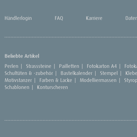
Händlerlogin
FAQ
Karriere
Date
Beliebte Artikel
Perlen
|
Strasssteine
|
Pailletten
|
Fotokarton A4
|
Fotok
Schultüten & -zubehör
|
Bastelkalender
|
Stempel
|
Kleb
Motivstanzer
|
Farben & Lacke
|
Modelliermassen
|
Styro
Schablonen
|
Konturscheren