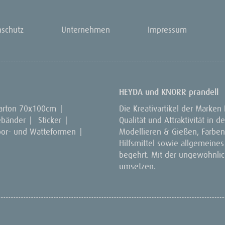
nschutz
Unternehmen
Impressum
HEYDA und KNORR prandell
arton 70x100cm
|
Die Kreativartikel der Marken
ebänder
|
Sticker
|
Qualität und Attraktivität in
por- und Watteformen
|
Modellieren & Gießen, Farben 
Hilfsmittel sowie allgemeines
begehrt. Mit der ungewöhnlich
umsetzen.