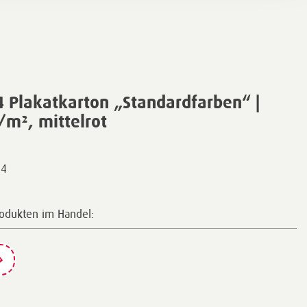
 Plakatkarton „Standardfarben“ |
m², mittelrot
24
rodukten im Handel: