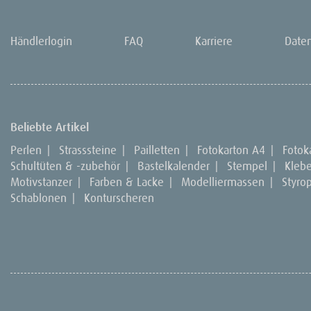
Händlerlogin
FAQ
Karriere
Date
Beliebte Artikel
Perlen
|
Strasssteine
|
Pailletten
|
Fotokarton A4
|
Fotok
Schultüten & -zubehör
|
Bastelkalender
|
Stempel
|
Kleb
Motivstanzer
|
Farben & Lacke
|
Modelliermassen
|
Styro
Schablonen
|
Konturscheren