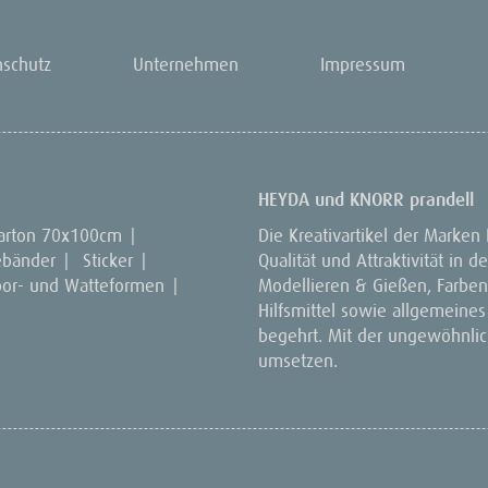
nschutz
Unternehmen
Impressum
HEYDA und KNORR prandell
arton 70x100cm
|
Die Kreativartikel der Marken
ebänder
|
Sticker
|
Qualität und Attraktivität in
por- und Watteformen
|
Modellieren & Gießen, Farben 
Hilfsmittel sowie allgemeines
begehrt. Mit der ungewöhnlich
umsetzen.