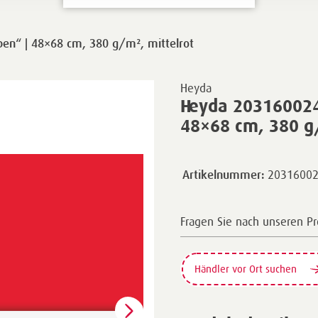
en“ | 48×68 cm, 380 g/m², mittelrot
Heyda
Heyda 203160024
48×68 cm, 380 g/
2031600
Artikelnummer:
Fragen Sie nach unseren P
Händler vor Ort suchen