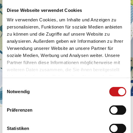
Diese Webseite verwendet Cookies
Wir verwenden Cookies, um Inhalte und Anzeigen zu
personalisieren, Funktionen für soziale Medien anbieten
zu können und die Zugriffe auf unsere Website zu
analysieren. Außerdem geben wir Informationen zu Ihrer
Verwendung unserer Website an unsere Partner für
soziale Medien, Werbung und Analysen weiter. Unsere
Partner führen diese Informationen möglicherweise mit
weiteren Daten zusammen, die Sie ihnen bereitgestellt
haben oder die sie im Rahmen Ihrer Nutzung der Dienste
gesammelt haben. Erfahren Sie in unseren
Einwilligungsauswahl
Datenschutzhinweisen
mehr darüber, wer wir sind, wie
Notwendig
Sie uns kontaktieren können und wie wir
personenbezogene Daten verarbeiten. Hier geht’s zum
Präferenzen
Impressum
.
BASTELTIPP:
GLÜCKWUNSCHKARTE
Statistiken