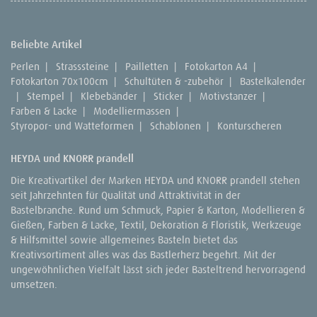
Beliebte Artikel
Perlen
|
Strasssteine
|
Pailletten
|
Fotokarton A4
|
Fotokarton 70x100cm
|
Schultüten & -zubehör
|
Bastelkalender
|
Stempel
|
Klebebänder
|
Sticker
|
Motivstanzer
|
Farben & Lacke
|
Modelliermassen
|
Styropor- und Watteformen
|
Schablonen
|
Konturscheren
HEYDA und KNORR prandell
Die Kreativartikel der Marken HEYDA und KNORR prandell stehen
seit Jahrzehnten für Qualität und Attraktivität in der
Bastelbranche. Rund um Schmuck, Papier & Karton, Modellieren &
Gießen, Farben & Lacke, Textil, Dekoration & Floristik, Werkzeuge
& Hilfsmittel sowie allgemeines Basteln bietet das
Kreativsortiment alles was das Bastlerherz begehrt. Mit der
ungewöhnlichen Vielfalt lässt sich jeder Basteltrend hervorragend
umsetzen.