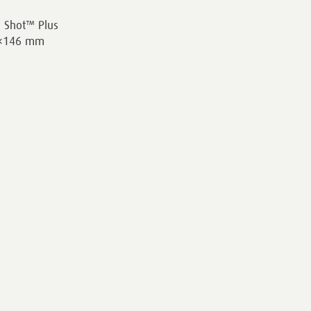
g Shot™ Plus
84×146 mm