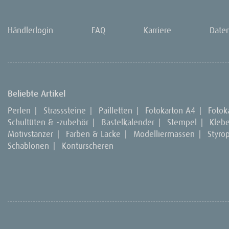
Händlerlogin
FAQ
Karriere
Date
Beliebte Artikel
Perlen
|
Strasssteine
|
Pailletten
|
Fotokarton A4
|
Fotok
Schultüten & -zubehör
|
Bastelkalender
|
Stempel
|
Kleb
Motivstanzer
|
Farben & Lacke
|
Modelliermassen
|
Styro
Schablonen
|
Konturscheren