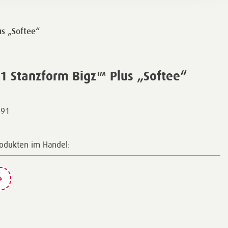
us „Softee“
1 Stanzform Bigz™ Plus „Softee“
691
rodukten im Handel: