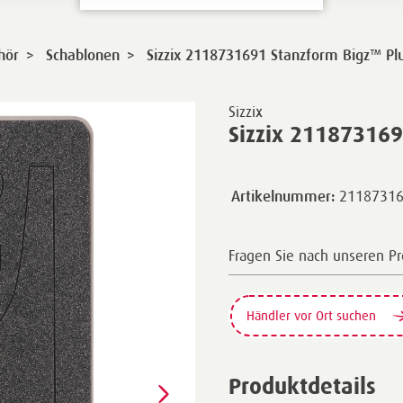
>
>
hör
Schablonen
Sizzix 2118731691 Stanzform Bigz™ Pl
Sizzix
Sizzix 211873169
2118731
Artikelnummer:
Fragen Sie nach unseren P
Händler vor Ort suchen
Produktdetails