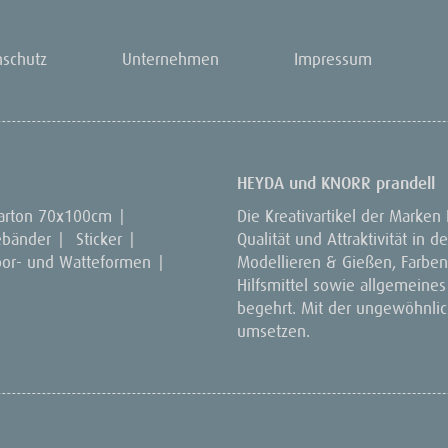
nschutz
Unternehmen
Impressum
HEYDA und KNORR prandell
arton 70x100cm
|
Die Kreativartikel der Marken
ebänder
|
Sticker
|
Qualität und Attraktivität in
por- und Watteformen
|
Modellieren & Gießen, Farben 
Hilfsmittel sowie allgemeines
begehrt. Mit der ungewöhnlich
umsetzen.