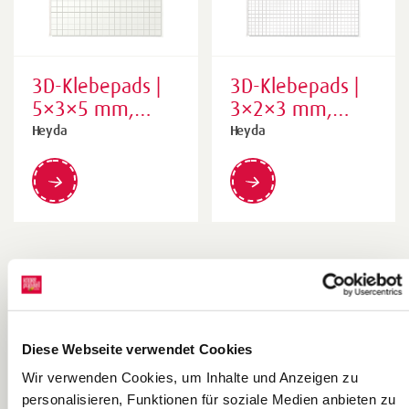
3D-Klebepads |
3D-Klebepads |
5×3×5 mm,
3×2×3 mm,
weiß, 361 Stück
weiß, 961 Stück
Heyda
Heyda
Diese Webseite verwendet Cookies
Wir verwenden Cookies, um Inhalte und Anzeigen zu
personalisieren, Funktionen für soziale Medien anbieten zu