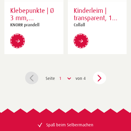
Klebepunkte | Ø
Kinderleim |
3 mm,
transparent, 100
transparent, 768
ml
KNORR prandell
Collall
Stück
Seite
1
von 4
Spaß beim Selbermachen