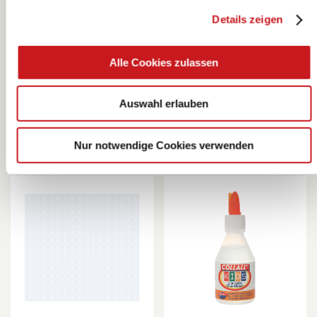
Details zeigen
Abstandsband |
Klebepunkte | Ø
weiß
10 mm,
Alle Cookies zulassen
transparent, 48
KNORR prandell
KNORR prandell
Stück
Auswahl erlauben
Nur notwendige Cookies verwenden