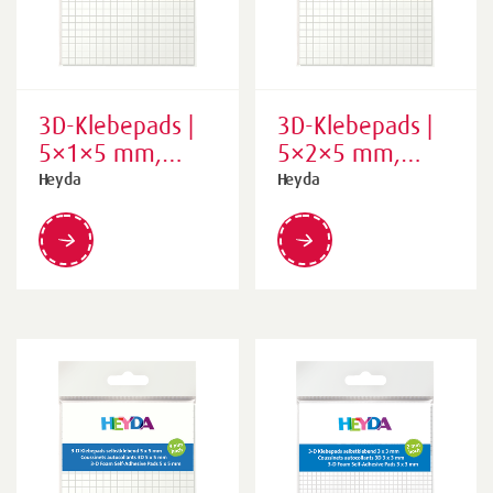
3D-Klebepads |
3D-Klebepads |
5×1×5 mm,
5×2×5 mm,
weiß, 361 Stück
weiß, 361 Stück
Heyda
Heyda